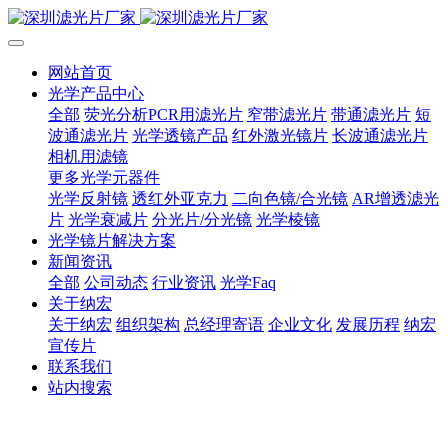
网站首页
光学产品中心
全部
荧光分析PCR用滤光片
窄带滤光片
带通滤光片
短
波通滤光片
光学透镜产品
红外激光镜片
长波通滤光片
相机用滤镜
更多光学元器件
光学反射镜
透红外亚克力
二向色镜/合光镜
AR增透滤光
片
光学衰减片
分光片/分光镜
光学棱镜
光学镜片解决方案
新闻资讯
全部
公司动态
行业资讯
光学Faq
关于纳宏
关于纳宏
组织架构
总经理寄语
企业文化
发展历程
纳宏
宣传片
联系我们
站内搜索