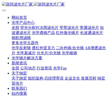
网站首页
光学产品中心
全部
荧光分析PCR用滤光片
窄带滤光片
带通滤光片
短
波通滤光片
光学透镜产品
红外激光镜片
长波通滤光片
相机用滤镜
更多光学元器件
光学反射镜
透红外亚克力
二向色镜/合光镜
AR增透滤光
片
光学衰减片
分光片/分光镜
光学棱镜
光学镜片解决方案
新闻资讯
全部
公司动态
行业资讯
光学Faq
关于纳宏
关于纳宏
组织架构
总经理寄语
企业文化
发展历程
纳宏
宣传片
联系我们
站内搜索