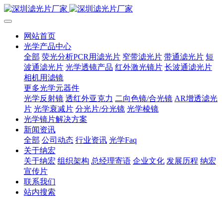
网站首页
光学产品中心
全部
荧光分析PCR用滤光片
窄带滤光片
带通滤光片
短
波通滤光片
光学透镜产品
红外激光镜片
长波通滤光片
相机用滤镜
更多光学元器件
光学反射镜
透红外亚克力
二向色镜/合光镜
AR增透滤光
片
光学衰减片
分光片/分光镜
光学棱镜
光学镜片解决方案
新闻资讯
全部
公司动态
行业资讯
光学Faq
关于纳宏
关于纳宏
组织架构
总经理寄语
企业文化
发展历程
纳宏
宣传片
联系我们
站内搜索