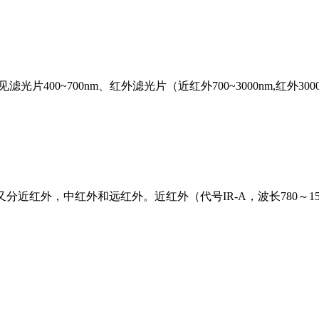
片400~700nm、红外滤光片（近红外700~3000nm,红外3000
外，中红外和远红外。近红外（代号IR-A，波长780～1500nm,NIR