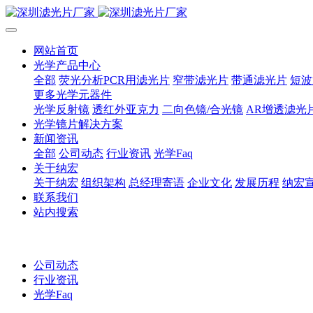
网站首页
光学产品中心
全部
荧光分析PCR用滤光片
窄带滤光片
带通滤光片
短波
更多光学元器件
光学反射镜
透红外亚克力
二向色镜/合光镜
AR增透滤光
光学镜片解决方案
新闻资讯
全部
公司动态
行业资讯
光学Faq
关于纳宏
关于纳宏
组织架构
总经理寄语
企业文化
发展历程
纳宏
联系我们
站内搜索
公司动态
行业资讯
光学Faq