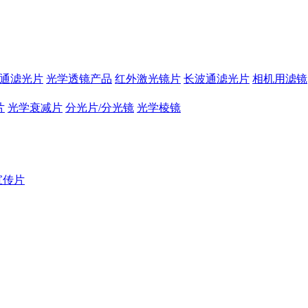
通滤光片
光学透镜产品
红外激光镜片
长波通滤光片
相机用滤镜
片
光学衰减片
分光片/分光镜
光学棱镜
宣传片