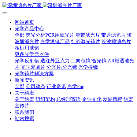
网站首页
光学产品中心
全部
荧光分析PCR用滤光片
窄带滤光片
带通滤光片
短
波通滤光片
光学透镜产品
红外激光镜片
长波通滤光片
相机用滤镜
更多光学元器件
光学反射镜
透红外亚克力
二向色镜/合光镜
AR增透滤光
片
光学衰减片
分光片/分光镜
光学棱镜
光学镜片解决方案
新闻资讯
全部
公司动态
行业资讯
光学Faq
关于纳宏
关于纳宏
组织架构
总经理寄语
企业文化
发展历程
纳宏
宣传片
联系我们
站内搜索