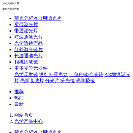
滤光片解决方案
滤光片解决方案
荧光分析PCR用滤光片
窄带滤光片
带通滤光片
短波通滤光片
光学透镜产品
红外激光镜片
长波通滤光片
相机用滤镜
更多光学元器件
光学反射镜
透红外亚克力
二向色镜/合光镜
AR增透滤光
片
光学衰减片
分光片/分光镜
光学棱镜
推荐
热门
最新
网站首页
光学产品中心
荧光分析PCR用滤光片