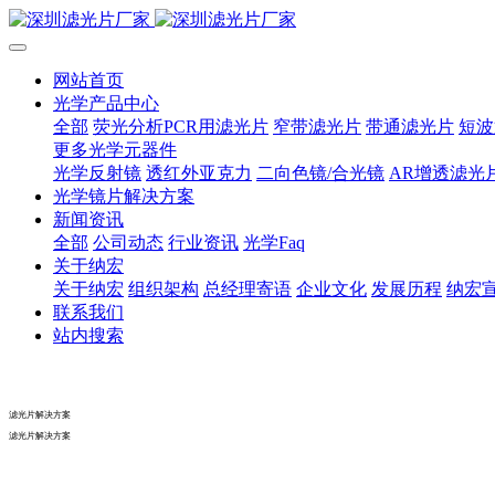
网站首页
光学产品中心
全部
荧光分析PCR用滤光片
窄带滤光片
带通滤光片
短波
更多光学元器件
光学反射镜
透红外亚克力
二向色镜/合光镜
AR增透滤光
光学镜片解决方案
新闻资讯
全部
公司动态
行业资讯
光学Faq
关于纳宏
关于纳宏
组织架构
总经理寄语
企业文化
发展历程
纳宏
联系我们
站内搜索
滤光片解决方案
滤光片解决方案