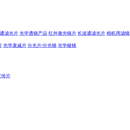
通滤光片
光学透镜产品
红外激光镜片
长波通滤光片
相机用滤镜
片
光学衰减片
分光片/分光镜
光学棱镜
宣传片