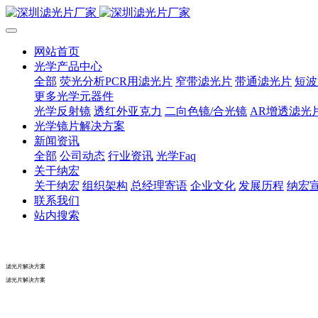
网站首页
光学产品中心
全部
荧光分析PCR用滤光片
窄带滤光片
带通滤光片
短波
更多光学元器件
光学反射镜
透红外亚克力
二向色镜/合光镜
AR增透滤光
光学镜片解决方案
新闻资讯
全部
公司动态
行业资讯
光学Faq
关于纳宏
关于纳宏
组织架构
总经理寄语
企业文化
发展历程
纳宏
联系我们
站内搜索
滤光片解决方案
滤光片解决方案