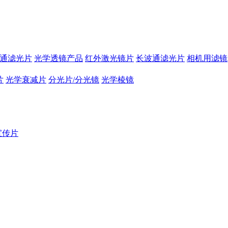
通滤光片
光学透镜产品
红外激光镜片
长波通滤光片
相机用滤镜
片
光学衰减片
分光片/分光镜
光学棱镜
宣传片