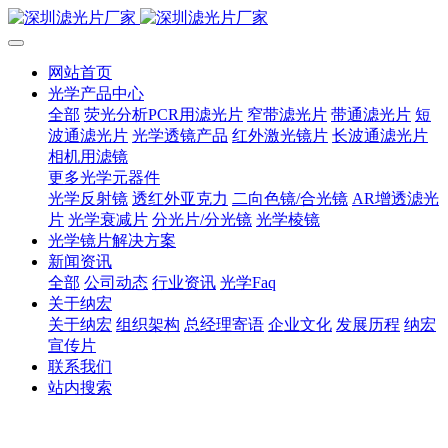
网站首页
光学产品中心
全部
荧光分析PCR用滤光片
窄带滤光片
带通滤光片
短
波通滤光片
光学透镜产品
红外激光镜片
长波通滤光片
相机用滤镜
更多光学元器件
光学反射镜
透红外亚克力
二向色镜/合光镜
AR增透滤光
片
光学衰减片
分光片/分光镜
光学棱镜
光学镜片解决方案
新闻资讯
全部
公司动态
行业资讯
光学Faq
关于纳宏
关于纳宏
组织架构
总经理寄语
企业文化
发展历程
纳宏
宣传片
联系我们
站内搜索