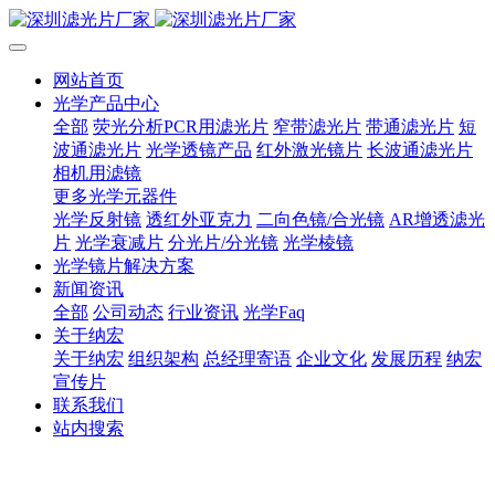
网站首页
光学产品中心
全部
荧光分析PCR用滤光片
窄带滤光片
带通滤光片
短
波通滤光片
光学透镜产品
红外激光镜片
长波通滤光片
相机用滤镜
更多光学元器件
光学反射镜
透红外亚克力
二向色镜/合光镜
AR增透滤光
片
光学衰减片
分光片/分光镜
光学棱镜
光学镜片解决方案
新闻资讯
全部
公司动态
行业资讯
光学Faq
关于纳宏
关于纳宏
组织架构
总经理寄语
企业文化
发展历程
纳宏
宣传片
联系我们
站内搜索