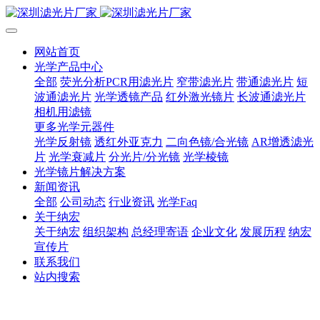
网站首页
光学产品中心
全部
荧光分析PCR用滤光片
窄带滤光片
带通滤光片
短
波通滤光片
光学透镜产品
红外激光镜片
长波通滤光片
相机用滤镜
更多光学元器件
光学反射镜
透红外亚克力
二向色镜/合光镜
AR增透滤光
片
光学衰减片
分光片/分光镜
光学棱镜
光学镜片解决方案
新闻资讯
全部
公司动态
行业资讯
光学Faq
关于纳宏
关于纳宏
组织架构
总经理寄语
企业文化
发展历程
纳宏
宣传片
联系我们
站内搜索