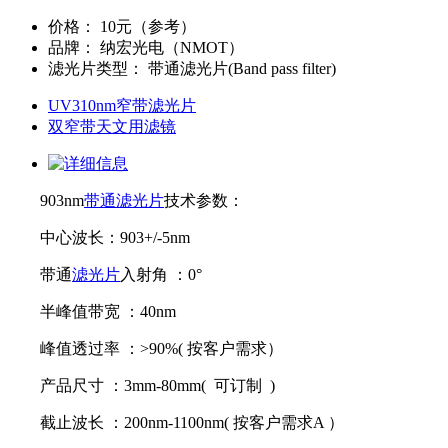
价格
：
10元（参考）
品牌
：
纳宏光电（NMOT）
滤光片类型
：
带通滤光片(Band pass filter)
UV310nm窄带滤光片
双窄带天文用滤镜
903nm
带通滤光片
技术参数：
中心波长：903+/-5nm
带通
滤光片
入射角 ：0°
半峰值带宽 ：40nm
峰值透过率 ：>90%( 按客户需求）
产品尺寸 ：3mm-80mm( 可订制 )
截止波长 ：200nm-1100nm( 按客户需求A ）