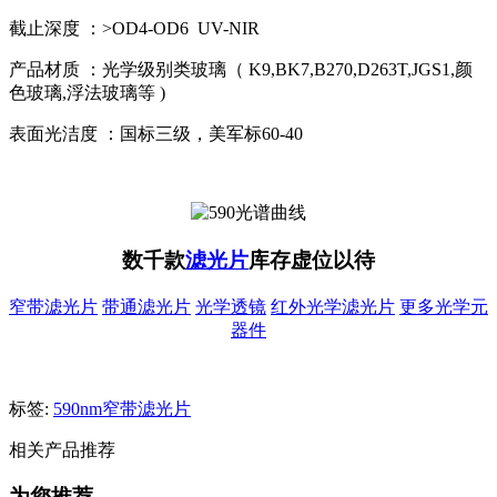
截止深度 ：>OD4-OD6 UV-NIR
产品材质 ：光学级别类玻璃（ K9,BK7,B270,D263T,JGS1,颜
色玻璃,浮法玻璃等 )
表面光洁度 ：国标三级，美军标60-40
数千款
滤光片
库存虚位以待
窄带滤光片
带通滤光片
光学透镜
红外光学滤光片
更多光学元
器件
标签:
590nm窄带滤光片
相关产品推荐
为您推荐