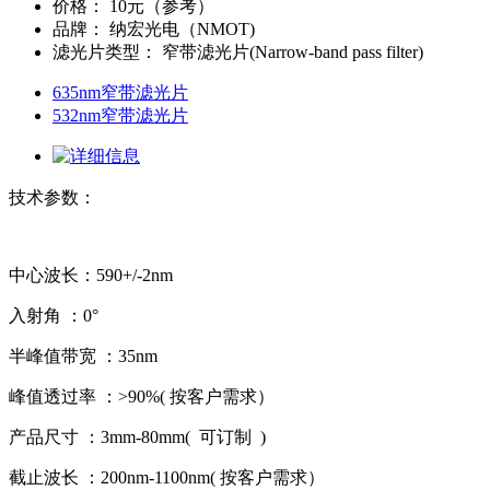
价格
：
10元（参考）
品牌
：
纳宏光电（NMOT)
滤光片类型
：
窄带滤光片(Narrow-band pass filter)
635nm窄带滤光片
532nm窄带滤光片
技术参数：
中心波长：590+/-2nm
入射角 ：0°
半峰值带宽 ：35nm
峰值透过率 ：>90%( 按客户需求）
产品尺寸 ：3mm-80mm( 可订制 )
截止波长 ：200nm-1100nm( 按客户需求）