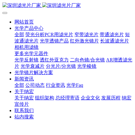
网站首页
光学产品中心
全部
荧光分析PCR用滤光片
窄带滤光片
带通滤光片
短
波通滤光片
光学透镜产品
红外激光镜片
长波通滤光片
相机用滤镜
更多光学元器件
光学反射镜
透红外亚克力
二向色镜/合光镜
AR增透滤光
片
光学衰减片
分光片/分光镜
光学棱镜
光学镜片解决方案
新闻资讯
全部
公司动态
行业资讯
光学Faq
关于纳宏
关于纳宏
组织架构
总经理寄语
企业文化
发展历程
纳宏
宣传片
联系我们
站内搜索