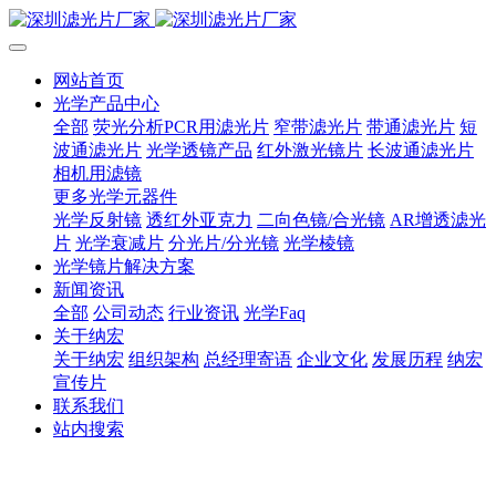
网站首页
光学产品中心
全部
荧光分析PCR用滤光片
窄带滤光片
带通滤光片
短
波通滤光片
光学透镜产品
红外激光镜片
长波通滤光片
相机用滤镜
更多光学元器件
光学反射镜
透红外亚克力
二向色镜/合光镜
AR增透滤光
片
光学衰减片
分光片/分光镜
光学棱镜
光学镜片解决方案
新闻资讯
全部
公司动态
行业资讯
光学Faq
关于纳宏
关于纳宏
组织架构
总经理寄语
企业文化
发展历程
纳宏
宣传片
联系我们
站内搜索