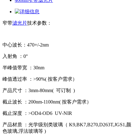
460nm窄带滤光片
窄带
滤光片
技术参数：
中心波长：470+/-2nm
入射角 ：0°
半峰值带宽 ：30nm
峰值透过率 ：>90%( 按客户需求）
产品尺寸 ：3mm-80mm( 可订制 )
截止波长 ：200nm-1100nm( 按客户需求）
截止深度 ：>OD4-OD6 UV-NIR
产品材质 ：光学级别类玻璃（ K9,BK7,B270,D263T,JGS1,颜
色玻璃,浮法玻璃等 )