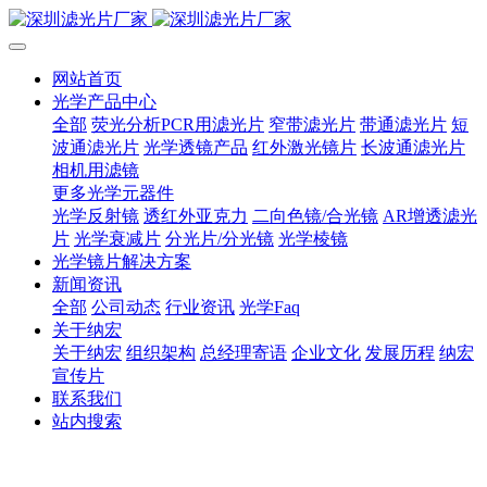
网站首页
光学产品中心
全部
荧光分析PCR用滤光片
窄带滤光片
带通滤光片
短
波通滤光片
光学透镜产品
红外激光镜片
长波通滤光片
相机用滤镜
更多光学元器件
光学反射镜
透红外亚克力
二向色镜/合光镜
AR增透滤光
片
光学衰减片
分光片/分光镜
光学棱镜
光学镜片解决方案
新闻资讯
全部
公司动态
行业资讯
光学Faq
关于纳宏
关于纳宏
组织架构
总经理寄语
企业文化
发展历程
纳宏
宣传片
联系我们
站内搜索