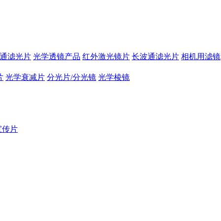
通滤光片
光学透镜产品
红外激光镜片
长波通滤光片
相机用滤镜
片
光学衰减片
分光片/分光镜
光学棱镜
宣传片