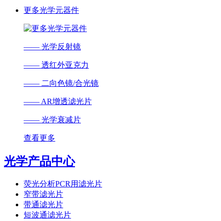
更多光学元器件
—— 光学反射镜
—— 透红外亚克力
—— 二向色镜/合光镜
—— AR增透滤光片
—— 光学衰减片
查看更多
光学产品中心
荧光分析PCR用滤光片
窄带滤光片
带通滤光片
短波通滤光片