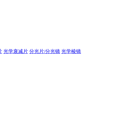
片
光学衰减片
分光片/分光镜
光学棱镜