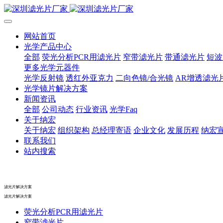
网站首页
光学产品中心
全部
荧光分析PCR用滤光片
窄带滤光片
带通滤光片
短波
更多光学元器件
光学反射镜
透红外亚克力
二向色镜/合光镜
AR增透滤光
光学镜片解决方案
新闻资讯
全部
公司动态
行业资讯
光学Faq
关于纳宏
关于纳宏
组织架构
总经理寄语
企业文化
发展历程
纳宏
联系我们
站内搜索
滤光片解决方案
滤光片解决方案
荧光分析PCR用滤光片
窄带滤光片