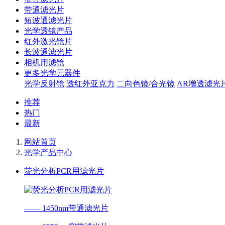
带通滤光片
短波通滤光片
光学透镜产品
红外激光镜片
长波通滤光片
相机用滤镜
更多光学元器件
光学反射镜
透红外亚克力
二向色镜/合光镜
AR增透滤光
推荐
热门
最新
网站首页
光学产品中心
荧光分析PCR用滤光片
—— 1450nm带通滤光片