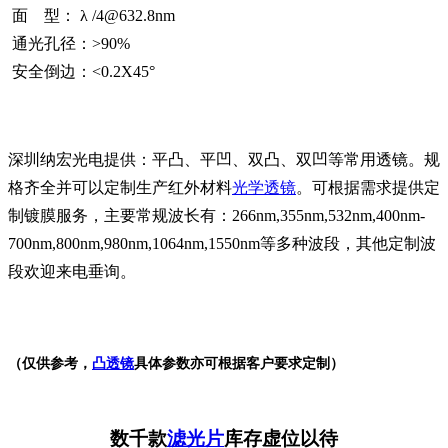
面 型： λ /4@632.8nm
通光孔径：>90%
安全倒边：<0.2X45°
深圳纳宏光电提供：平凸、平凹、双凸、双凹等常用透镜。规
格齐全并可以定制生产红外材料
光学透镜
。可根据需求提供定
制镀膜服务，主要常规波长有：266nm,355nm,532nm,400nm-
700nm,800nm,980nm,1064nm,1550nm等多种波段，其他定制波
段欢迎来电垂询。
（仅供参考，
凸透镜
具体参数亦可根据客户要求定制）
数千款
滤光片
库存虚位以待