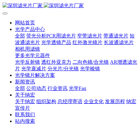
网站首页
光学产品中心
全部
荧光分析PCR用滤光片
窄带滤光片
带通滤光片
短
波通滤光片
光学透镜产品
红外激光镜片
长波通滤光片
相机用滤镜
更多光学元器件
光学反射镜
透红外亚克力
二向色镜/合光镜
AR增透滤光
片
光学衰减片
分光片/分光镜
光学棱镜
光学镜片解决方案
新闻资讯
全部
公司动态
行业资讯
光学Faq
关于纳宏
关于纳宏
组织架构
总经理寄语
企业文化
发展历程
纳宏
宣传片
联系我们
站内搜索